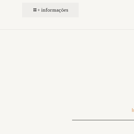
+ informações
I